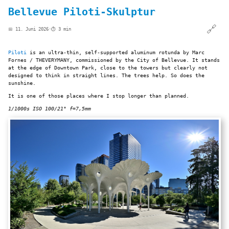
Bellevue Piloti-Skulptur
🔗
📅 11. Juni 2026
·
⏱️ 3 min
Piloti
is an ultra-thin, self-supported aluminum rotunda by Marc
Fornes / THEVERYMANY, commissioned by the City of Bellevue. It stands
at the edge of Downtown Park, close to the towers but clearly not
designed to think in straight lines. The trees help. So does the
sunshine.
It is one of those places where I stop longer than planned.
1/1000s ISO 100/21° f=7,5mm