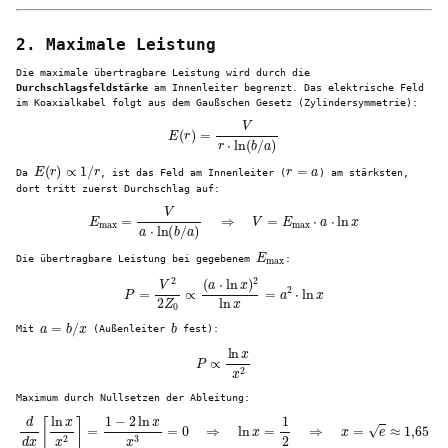
2. Maximale Leistung
Die maximale übertragbare Leistung wird durch die
Durchschlagsfeldstärke
am Innenleiter begrenzt. Das elektrische Feld
im Koaxialkabel folgt aus dem Gaußschen Gesetz (Zylindersymmetrie):
E
(
r
)
=
V
r
⋅
ln
(
b
/
a
)
E
(
r
)
∝
1
/
r
r
=
a
Da
, ist das Feld am Innenleiter (
) am stärksten,
dort tritt zuerst Durchschlag auf:
E
max
=
V
a
⋅
ln
(
b
/
a
)
⇒
V
=
E
max
⋅
a
⋅
ln
x
E
max
Die übertragbare Leistung bei gegebenem
:
P
=
V
2
2
Z
0
∝
(
a
⋅
ln
x
)
2
ln
x
=
a
2
⋅
ln
x
a
=
b
/
x
b
Mit
(Außenleiter
fest):
P
∝
ln
x
x
2
Maximum durch Nullsetzen der Ableitung:
d
d
x
[
ln
x
x
2
]
=
1
−
2
ln
x
x
3
=
0
⇒
ln
x
=
1
2
⇒
x
=
e
≈
1
,
65