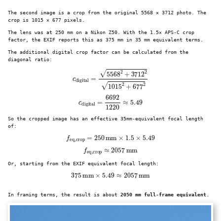
The second image is a crop from the original 5568 × 3712 photo. The
crop is 1015 × 677 pixels.
The lens was at 250 mm on a Nikon Z50. With the 1.5× APS-C crop
factor, the EXIF reports this as 375 mm in 35 mm equivalent terms.
The additional digital crop factor can be calculated from the
diagonal ratio:
c
digital
=
5568
2
+
3712
2
1015
2
+
677
2
c
digital
=
6692
1220
≈
5.49
So the cropped image has an effective 35mm-equivalent focal length
of:
f
eq,crop
=
250
mm
×
1.5
×
5.49
f
eq,crop
≈
2057
mm
Or, starting from the EXIF equivalent focal length:
375
mm
×
5.49
≈
2057
mm
In framing terms, the result is about
2050 mm full-frame equivalent
.