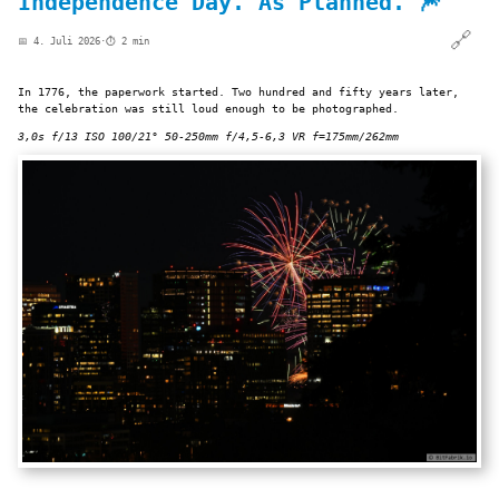
Independence Day. As Planned. 🎆
🔗
📅 4. Juli 2026
·
⏱️ 2 min
In 1776, the paperwork started. Two hundred and fifty years later,
the celebration was still loud enough to be photographed.
3,0s f/13 ISO 100/21° 50-250mm f/4,5-6,3 VR f=175mm/262mm