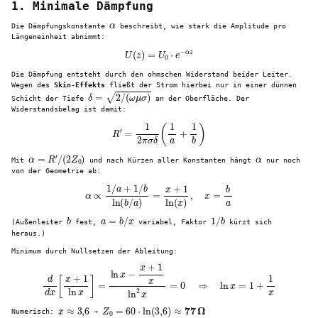
1. Minimale Dämpfung
α
Die Dämpfungskonstante
beschreibt, wie stark die Amplitude pro
Längeneinheit abnimmt:
U
(
z
)
=
U
0
⋅
e
−
α
z
Die Dämpfung entsteht durch den ohmschen Widerstand beider Leiter.
Wegen des
Skin-Effekts
fließt der Strom hierbei nur in einer dünnen
δ
=
2
/
(
ω
μ
σ
)
Schicht der Tiefe
an der Oberfläche. Der
Widerstandsbelag ist damit:
R
′
=
1
2
π
σ
δ
(
1
a
+
1
b
)
α
=
R
′
/
(
2
Z
0
)
α
Mit
und nach Kürzen aller Konstanten hängt
nur noch
von der Geometrie ab:
α
∝
1
/
a
+
1
/
b
ln
(
b
/
a
)
=
x
+
1
ln
(
x
)
,
x
=
b
a
b
a
=
b
/
x
1
/
b
(Außenleiter
fest,
variabel, Faktor
kürzt sich
heraus.)
Minimum durch Nullsetzen der Ableitung:
d
d
x
[
x
+
1
ln
x
]
=
ln
x
−
x
+
1
x
ln
2
x
=
0
⇒
ln
x
=
1
+
1
x
x
≈
3
,
6
Z
0
=
60
⋅
ln
(
3
,
6
)
≈
77
Ω
Numerisch:
→