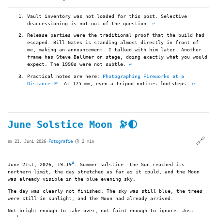
Vault inventory was not loaded for this post. Selective
deaccessioning is not out of the question.
↩
Release parties were the traditional proof that the build had
escaped. Bill Gates is standing almost directly in front of
me, making an announcement. I talked with him later. Another
frame has Steve Ballmer on stage, doing exactly what you would
expect. The 1990s were not subtle.
↩
Practical notes are here:
Photographing Fireworks at a
Distance 🎆
. At 175 mm, even a tripod notices footsteps.
↩
June Solstice Moon 🔭🌓
🔗
📅 21. Juni 2026
·
Fotografie
·
⏱️ 2 min
4
June 21st, 2026, 19:19
. Summer solstice: the Sun reached its
northern limit, the day stretched as far as it could, and the Moon
was already visible in the blue evening sky.
The day was clearly not finished. The sky was still blue, the trees
were still in sunlight, and the Moon had already arrived.
Not bright enough to take over, not faint enough to ignore. Just