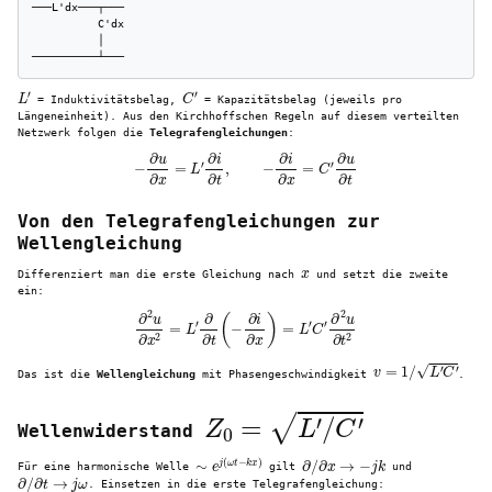
───L'dx───┬───

          C'dx

          │

──────────┴───
L
′
C
′
= Induktivitätsbelag,
= Kapazitätsbelag (jeweils pro
Längeneinheit). Aus den Kirchhoffschen Regeln auf diesem verteilten
Netzwerk folgen die
Telegrafengleichungen
:
−
∂
u
∂
x
=
L
′
∂
i
∂
t
,
−
∂
i
∂
x
=
C
′
∂
u
∂
t
Von den Telegrafengleichungen zur
Wellengleichung
x
Differenziert man die erste Gleichung nach
und setzt die zweite
ein:
∂
2
u
∂
x
2
=
L
′
∂
∂
t
(
−
∂
i
∂
x
)
=
L
′
C
′
∂
2
u
∂
t
2
v
=
1
/
L
′
C
′
Das ist die
Wellengleichung
mit Phasengeschwindigkeit
.
Z
0
=
L
′
/
C
′
Wellenwiderstand
∼
e
j
(
ω
t
−
k
x
)
∂
/
∂
x
→
−
j
k
Für eine harmonische Welle
gilt
und
∂
/
∂
t
→
j
ω
. Einsetzen in die erste Telegrafengleichung: