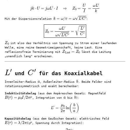
j
k
⋅
U
=
j
ω
L
′
⋅
I
⇒
Z
0
=
U
I
=
ω
L
′
k
k
=
ω
/
v
=
ω
L
′
C
′
Mit der Dispersionsrelation
:
Z
0
=
ω
L
′
ω
L
′
C
′
=
L
′
C
′
Z
0
ist also das Verhältnis von Spannung zu Strom einer laufenden
Welle, eine reine Geometrieeigenschaft, keine Last. Eine
Z
Last
=
Z
0
reflexionsfreie Terminierung mit
lässt die Leitung
„unendlich lang" erscheinen.
L
′
C
′
und
für das Koaxialkabel
a
b
Innenleiter-Radius
, Außenleiter-Radius
. Beide Felder sind
rotationssymmetrisch und exakt berechenbar:
Induktivitätsbelag
(aus dem Ampèreschen Gesetz: Magnetfeld
B
(
r
)
=
μ
0
I
/
2
π
r
a
b
, Integration von
bis
):
L
′
=
μ
0
2
π
ln
(
b
a
)
Kapazitätsbelag
(aus dem Gaußschen Gesetz: elektrisches Feld
E
(
r
)
=
λ
/
2
π
ε
0
r
, Spannung durch Integration):
C
′
=
2
π
ε
0
ln
(
b
/
a
)