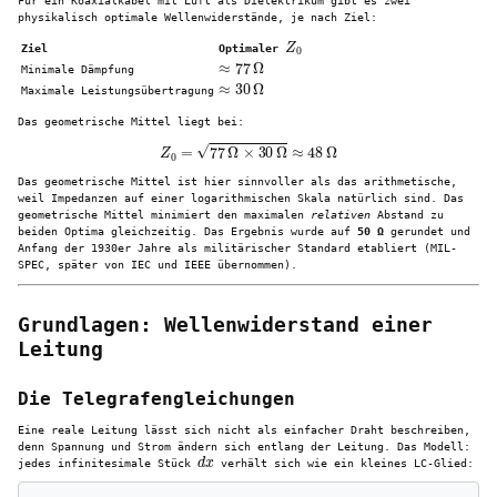
Für ein Koaxialkabel mit Luft als Dielektrikum gibt es zwei
physikalisch optimale Wellenwiderstände, je nach Ziel:
Z
0
Ziel
Optimaler
≈
77
Ω
Minimale Dämpfung
≈
30
Ω
Maximale Leistungsübertragung
Das geometrische Mittel liegt bei:
Z
0
=
77
Ω
×
30
Ω
≈
48
Ω
Das geometrische Mittel ist hier sinnvoller als das arithmetische,
weil Impedanzen auf einer logarithmischen Skala natürlich sind. Das
geometrische Mittel minimiert den maximalen
relativen
Abstand zu
beiden Optima gleichzeitig. Das Ergebnis wurde auf
50 Ω
gerundet und
Anfang der 1930er Jahre als militärischer Standard etabliert (MIL-
SPEC, später von IEC und IEEE übernommen).
Grundlagen: Wellenwiderstand einer
Leitung
Die Telegrafengleichungen
Eine reale Leitung lässt sich nicht als einfacher Draht beschreiben,
denn Spannung und Strom ändern sich entlang der Leitung. Das Modell:
d
x
jedes infinitesimale Stück
verhält sich wie ein kleines LC-Glied: