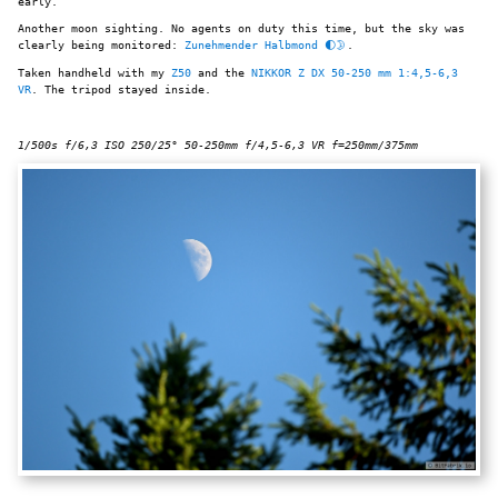
early.
Another moon sighting. No agents on duty this time, but the sky was
clearly being monitored:
Zunehmender Halbmond 🌓🌛
.
Taken handheld with my
Z50
and the
NIKKOR Z DX 50-250 mm 1:4,5-6,3
VR
. The tripod stayed inside.
1/500s f/6,3 ISO 250/25° 50-250mm f/4,5-6,3 VR f=250mm/375mm