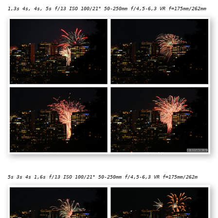
1,3s 4s, 4s, 5s f/13 ISO 100/21° 50-250mm f/4,5-6,3 VR f=175mm/262mm
5s 3s 4s 1,6s f/13 ISO 100/21° 50-250mm f/4,5-6,3 VR f=175mm/262m