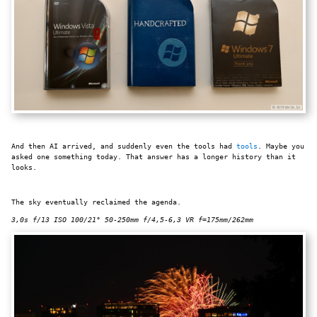
And then AI arrived, and suddenly even the tools had
tools
. Maybe you
asked one something today. That answer has a longer history than it
looks.
The sky eventually reclaimed the agenda.
3,0s f/13 ISO 100/21° 50-250mm f/4,5-6,3 VR f=175mm/262mm