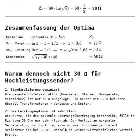
Z
0
=
60
⋅
ln
(
e
)
=
60
⋅
1
2
=
30
Ω
Zusammenfassung der Optima
Z
0
x
=
b
/
a
Kriterium
Optimales
≈
77
Ω
ln
x
=
1
+
1
/
x
⇒
x
≈
3
,
6
Min. Dämpfung
=
30
Ω
ln
x
=
1
/
2
⇒
x
=
e
≈
1
,
65
Max. Leistung
≈
50
Ω
77
⋅
30
≈
48
Kompromiss
Warum dennoch nicht 30 Ω für
Hochleistungssender?
1. Standardisierung dominiert
Die gesamte HF-Infrastruktur (Koaxkabel, Stecker, Messgeräte,
Verstärker) ist auf 50 Ω ausgelegt. Ein Sender mit 30 Ω bräuchte
überall Transformatoren → Verluste und Kosten.
2. Das Leistungsoptimum ist sehr flach
Die Kurve, die die maximale Leistungsübertragung beschreibt, fällt in
Richtung 50 Ohm nur sehr flach ab. Der Verlust an maximaler
Sendeleistung ist im Alltag also minimal (nur wenige Prozent
schlechter als bei 30 Ω), weshalb es keinen wirtschaftlichen Vorteil
bringt.