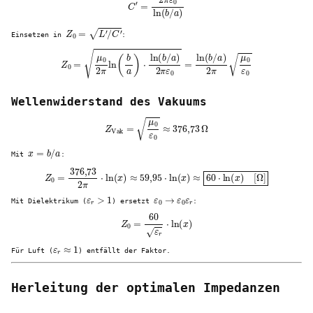
Z
0
=
L
′
/
C
′
Einsetzen in
:
Z
0
=
μ
0
2
π
ln
(
b
a
)
⋅
ln
(
b
/
a
)
2
π
ε
0
=
ln
(
b
/
a
)
2
π
μ
0
ε
0
Wellenwiderstand des Vakuums
Z
Vak
=
μ
0
ε
0
≈
376
,
73
Ω
x
=
b
/
a
Mit
:
Z
0
=
376
,
73
2
π
⋅
ln
(
x
)
≈
59
,
95
⋅
ln
(
x
)
≈
60
⋅
ln
(
x
)
[
Ω
]
ε
r
>
1
ε
0
→
ε
0
ε
r
Mit Dielektrikum (
) ersetzt
:
Z
0
=
60
ε
r
⋅
ln
(
x
)
ε
r
≈
1
Für Luft (
) entfällt der Faktor.
Herleitung der optimalen Impedanzen