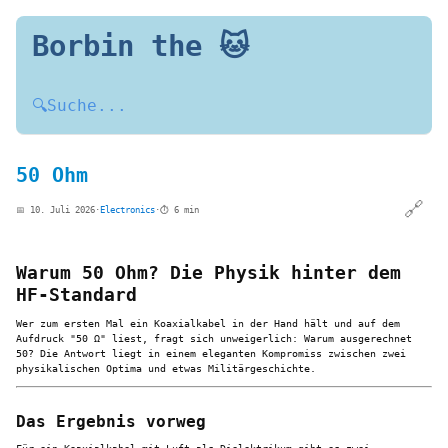
Borbin the 🐱
🔍
Suche...
50 Ohm
🔗
📅 10. Juli 2026
·
Electronics
·
⏱️ 6 min
Warum 50 Ohm? Die Physik hinter dem
HF-Standard
Wer zum ersten Mal ein Koaxialkabel in der Hand hält und auf dem
Aufdruck "50 Ω" liest, fragt sich unweigerlich: Warum ausgerechnet
50? Die Antwort liegt in einem eleganten Kompromiss zwischen zwei
physikalischen Optima und etwas Militärgeschichte.
Das Ergebnis vorweg