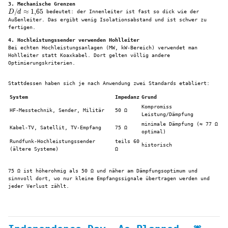
3. Mechanische Grenzen
D
/
d
≈
1
,
65
bedeutet: der Innenleiter ist fast so dick wie der
Außenleiter. Das ergibt wenig Isolationsabstand und ist schwer zu
fertigen.
4. Hochleistungssender verwenden Hohlleiter
Bei echten Hochleistungsanlagen (MW, kW-Bereich) verwendet man
Hohlleiter statt Koaxkabel. Dort gelten völlig andere
Optimierungskriterien.
Stattdessen haben sich je nach Anwendung zwei Standards etabliert:
System
Impedanz
Grund
Kompromiss
HF-Messtechnik, Sender, Militär
50 Ω
Leistung/Dämpfung
minimale Dämpfung (≈ 77 Ω
Kabel-TV, Satellit, TV-Empfang
75 Ω
optimal)
Rundfunk-Hochleistungssender
teils 60
historisch
(ältere Systeme)
Ω
75 Ω ist höherohmig als 50 Ω und näher am Dämpfungsoptimum und
sinnvoll dort, wo nur kleine Empfangssignale übertragen werden und
jeder Verlust zählt.