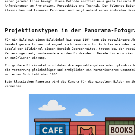
einer geraden Linie bewegt. Diese Methode eröffnet neue gestalterische M
Anforderungen an Projektion, Perspektive und Technik. Der folgende Beitr
klassischen und linearen Panoramen und zeigt anhand eines konkreten Beis
Projektionstypen in der Panorama-Fotogr
Für ein Bild mit einem Bildwinkel bis etwa 110° kann die rectilineare Ab
bewahrt gerade Linien und eignet sich besonders für Architektur- oder La
Sobald der Bildwinkel diesen Bereich überschreitet, treten bei der recti
Verzerrungen auf, insbesondere an den Bildrändern. Gerade Linien wirken 
an natürlicher Wirkung.
Für größere Blickwinkel sind daher die äquirektangulare oder zylindrisch
die Verzerrung gleichmäßiger und ermöglichen ein harmonischeres Gesamtbi
mit einem Sichtfeld über 180°.
Beim
klassischen Panorama
wird die Kamera für die einzelnen Bilder um ih
vermeiden.