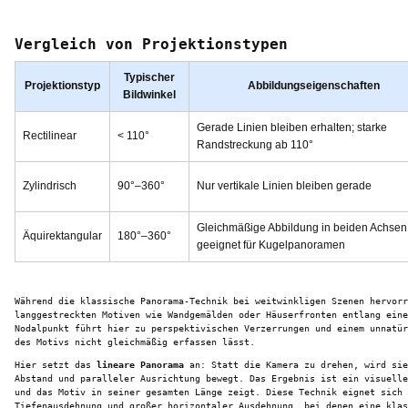
Vergleich von Projektionstypen
Typischer
Projektionstyp
Abbildungseigenschaften
Bildwinkel
Gerade Linien bleiben erhalten; starke
Rectilinear
< 110°
Randstreckung ab 110°
Zylindrisch
90°–360°
Nur vertikale Linien bleiben gerade
Gleichmäßige Abbildung in beiden Achsen
Äquirektangular
180°–360°
geeignet für Kugelpanoramen
Während die klassische Panorama-Technik bei weitwinkligen Szenen hervorr
langgestreckten Motiven wie Wandgemälden oder Häuserfronten entlang eine
Nodalpunkt führt hier zu perspektivischen Verzerrungen und einem unnatür
des Motivs nicht gleichmäßig erfassen lässt.
Hier setzt das
lineare Panorama
an: Statt die Kamera zu drehen, wird sie
Abstand und paralleler Ausrichtung bewegt. Das Ergebnis ist ein visuelle
und das Motiv in seiner gesamten Länge zeigt. Diese Technik eignet sich 
Tiefenausdehnung und großer horizontaler Ausdehnung, bei denen eine klas