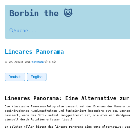
Borbin the 🐱
🔍
Suche...
Lineares Panorama
📅 20. August 2025
·
Panorama
·
⏱️ 6 min
Deutsch
English
Lineares Panorama: Eine Alternative zur
Die klassische Panorama-Fotografie basiert auf der Drehung der Kamera um
beeindruckende Rundumaufnahmen und funktioniert besonders gut bei Szenen
passiert, wenn das Motiv selbst langgestreckt ist, wie etwa ein Wandgemä
sinnvoll durch Rotation erfassen lässt?
In solchen Fällen bietet das lineare Panorama eine gute Alternative: Sta