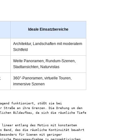
Ideale Einsatzbereiche
Architektur, Landschaften mit moderatem
Sichtfeld
Weite Panoramen, Rundum-Szenen,
Stadtansichten, Naturvistas
;
360°-Panoramen, virtuelle Touren,
immersive Szenen
agend funktioniert, stößt sie bei
r Straße an ihre Grenzen. Die Drehung um den
lichen Bildaufbau, da sich die räumliche Tiefe
 linear entlang des Motivs mit konstantem
s Band, das die räumliche Kontinuität bewahrt
besonders für Szenen mit geringer
sische Panoramaaufnahme zu perspektivischen