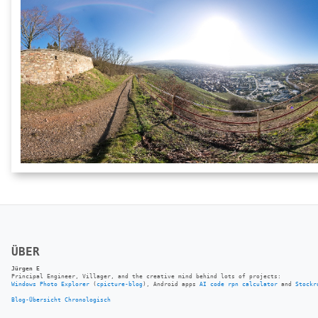
ÜBER
Jürgen E
Principal Engineer, Villager, and the creative mind behind lots of projects:
Windows Photo Explorer
(
cpicture-blog
), Android apps
AI code rpn calculator
and
Stockr
Blog-Übersicht
Chronologisch