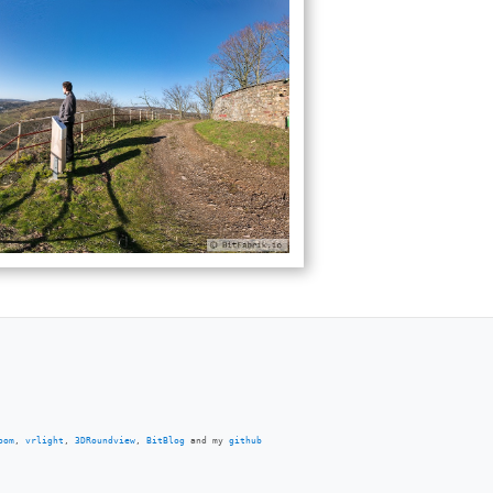
oom
,
vrlight
,
3DRoundview
,
BitBlog
and my
github