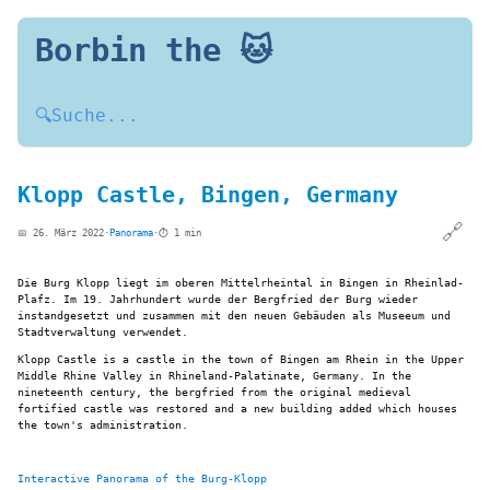
Borbin the 🐱
🔍
Suche...
Klopp Castle, Bingen, Germany
🔗
📅 26. März 2022
·
Panorama
·
⏱️ 1 min
Die Burg Klopp liegt im oberen Mittelrheintal in Bingen in Rheinlad-
Plafz. Im 19. Jahrhundert wurde der Bergfried der Burg wieder
instandgesetzt und zusammen mit den neuen Gebäuden als Museeum und
Stadtverwaltung verwendet.
Klopp Castle is a castle in the town of Bingen am Rhein in the Upper
Middle Rhine Valley in Rhineland-Palatinate, Germany. In the
nineteenth century, the bergfried from the original medieval
fortified castle was restored and a new building added which houses
the town's administration.
Interactive Panorama of the Burg-Klopp