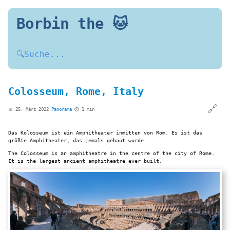
Borbin the 🐱
🔍
Suche...
Colosseum, Rome, Italy
🔗
📅 25. März 2022
·
Panorama
·
⏱️ 1 min
Das Kolosseum ist ein Amphitheater inmitten von Rom. Es ist das
größte Amphitheater, das jemals gebaut wurde.
The Colosseum is an amphitheatre in the centre of the city of Rome.
It is the largest ancient amphitheatre ever built.