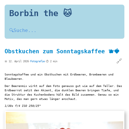
Borbin the 🐱
🔍
Suche...
Obstkuchen zum Sonntagskaffee 🫐🍓
🔗
📅 12. April 2026
·
Fotografie
·
⏱️ 2 min
Sonntagskaffee und ein Obstkuchen mit Erdbeeren, Brombeeren und
Blaubeeren.
Der Beerenmix wirkt auf dem Foto genauso gut wie auf dem Teller. Das
Erdbeerrot setzt den Akzent, die dunklen Beeren bringen Tiefe, und
die Struktur des Kuchenbodens hält das Bild zusammen. Genau so ein
Motiv, das man gern etwas länger anschaut.
1/30s f/4 ISO 250/25°