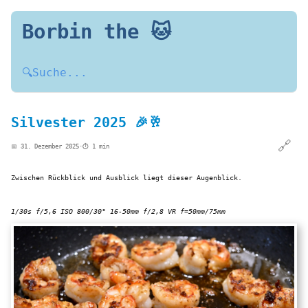
Borbin the 🐱
🔍
Suche...
Silvester 2025 🎉🥂
🔗
📅 31. Dezember 2025
·
⏱️ 1 min
Zwischen Rückblick und Ausblick liegt dieser Augenblick.
1/30s f/5,6 ISO 800/30° 16-50mm f/2,8 VR f=50mm/75mm