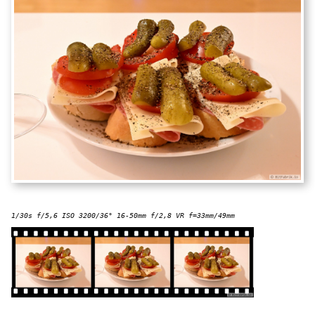
1/30s f/5,6 ISO 3200/36° 16-50mm f/2,8 VR f=33mm/49mm