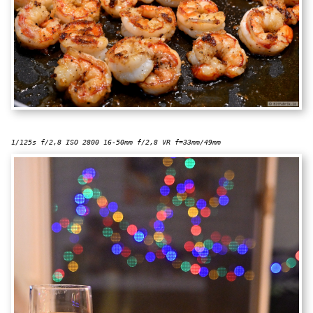
1/125s f/2,8 ISO 2800 16-50mm f/2,8 VR f=33mm/49mm