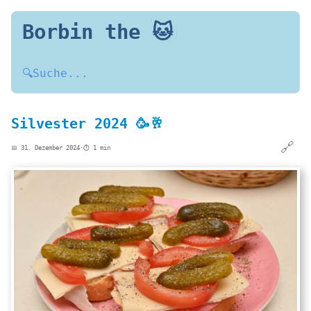
Borbin the 🐱
🔍
Suche...
Silvester 2024 🥳🥂
🔗
📅 31. Dezember 2024
·
⏱️ 1 min