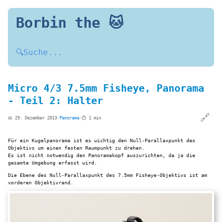
Borbin the 🐱
🔍
Suche...
Micro 4/3 7.5mm Fisheye, Panorama
- Teil 2: Halter
🔗
📅 29. Dezember 2013
·
Panorama
·
⏱️ 1 min
Für ein Kugelpanorama ist es wichtig den Null-Parallaxpunkt des
Objektivs um einen festen Raumpunkt zu drehen.
Es ist nicht notwendig den Panoramakopf auszurichten, da ja die
gesamte Umgebung erfasst wird.
Die Ebene des Null-Parallaxpunkt des 7.5mm Fisheye-Objektivs ist am
vorderen Objektivrand.