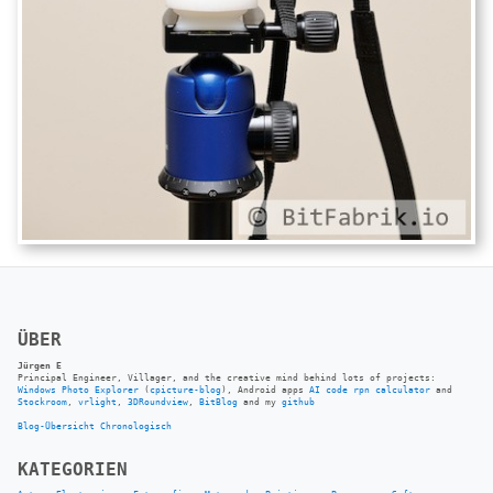
ÜBER
Jürgen E
Principal Engineer, Villager, and the creative mind behind lots of projects:
Windows Photo Explorer
(
cpicture-blog
), Android apps
AI code rpn calculator
and
Stockroom
,
vrlight
,
3DRoundview
,
BitBlog
and my
github
Blog-Übersicht
Chronologisch
KATEGORIEN