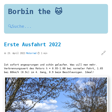
Borbin the 🐱
🔍
Suche...
Erste Ausfahrt 2022
🔗
📅 23. April 2022
·
Motorrad
·
⏱️ 1 min
Ist sofort angesprungen und schön gelaufen. Was will man mehr.
Verbrennungswert des Motors λ = 0.95-1.00 bei normaler Fahrt, 1.05
bei 80km/h (0.9c) im 4. Gang, 0.9 beim Beschleunigen. Ideal!